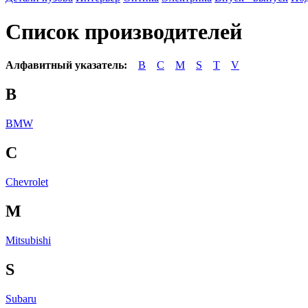
Список производителей
Алфавитный указатель:
B
C
M
S
T
V
B
BMW
C
Chevrolet
M
Mitsubishi
S
Subaru