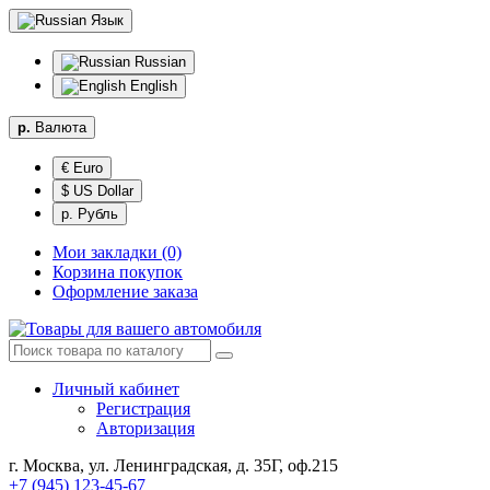
Язык
Russian
English
р.
Валюта
€ Euro
$ US Dollar
р. Рубль
Мои закладки (0)
Корзина покупок
Оформление заказа
Личный кабинет
Регистрация
Авторизация
г. Москва, ул. Ленинградская, д. 35Г, оф.215
+7 (945) 123-45-67